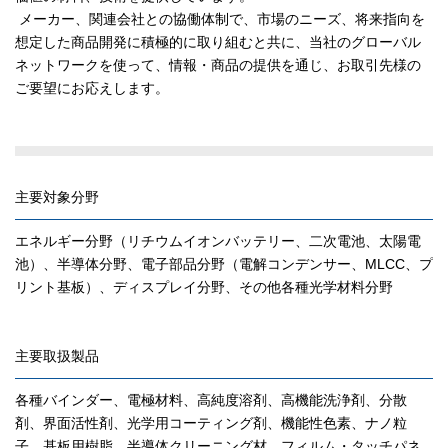
メーカー、関連会社との協働体制で、市場のニーズ、将来指向を
JP
EN
想定した商品開発に積極的に取り組むと共に、当社のグローバル
ネットワークを使って、情報・商品の提供を通じ、お取引先様の
ご要望にお応えします。
主要対象分野
エネルギー分野（リチウムイオンバッテリー、二次電池、太陽電
池）、半導体分野、電子部品分野（電解コンデンサー、MLCC、プ
リント基板）、ディスプレイ分野、その他各種光学材料分野
主要取扱製品
各種バインダー、電極材料、高純度溶剤、高機能洗浄剤、分散
剤、界面活性剤、光学用コーティング剤、機能性色素、ナノ粒
子、基板用樹脂、半導体クリーニング材、フィルム・タッチパネ