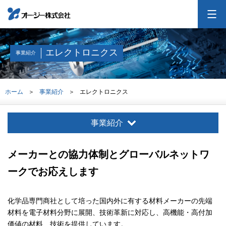
オー・ジーについて
エレクトロニクス
事業紹介
会社案内
ホーム
事業紹介
エレクトロニクス
事業紹介
事業紹介
採用情報
メーカーとの協力体制とグローバルネットワ
ークでお応えします
投資家情報
化学品専門商社として培った国内外に有する材料メーカーの先端
お問合せ
交通アクセス
サイトマップ
材料を電子材料分野に展開、技術革新に対応し、高機能・高付加
価値の材料、技術を提供しています。