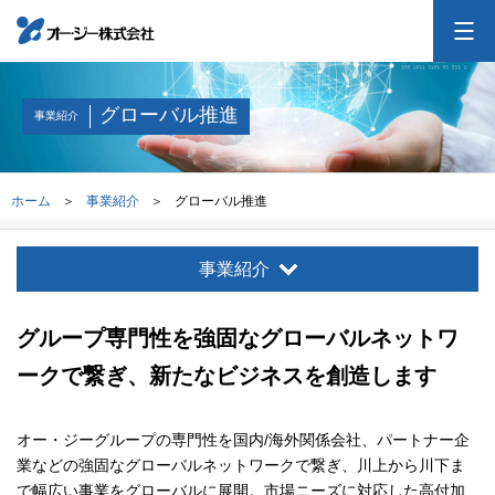
オー・ジーについて
グローバル推進
事業紹介
会社案内
ホーム
事業紹介
グローバル推進
事業紹介
事業紹介
採用情報
グループ専門性を強固なグローバルネットワ
ークで繋ぎ、新たなビジネスを創造します
投資家情報
オー・ジーグループの専門性を国内/海外関係会社、パートナー企
お問合せ
交通アクセス
サイトマップ
業などの強固なグローバルネットワークで繋ぎ、川上から川下ま
で幅広い事業をグローバルに展開。市場ニーズに対応した高付加