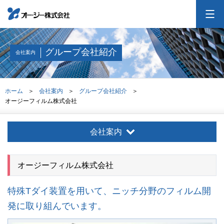
オー・ジーについて
グループ会社紹介
会社案内
会社案内
ホーム
会社案内
グループ会社紹介
オージーフィルム株式会社
事業紹介
会社案内
採用情報
オージーフィルム株式会社
投資家情報
特殊Tダイ装置を用いて、ニッチ分野のフィルム開
発に取り組んでいます。
お問合せ
交通アクセス
サイトマップ