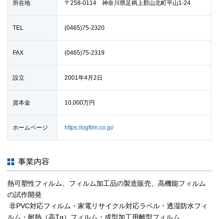
所在地
〒258-0114 神奈川県足柄上郡山北町平山1-24
TEL
(0465)75-2320
FAX
(0465)75-2319
設立
2001年4月2日
資本金
10,000万円
ホームページ
https://ogfilm.co.jp/
事業内容
熱可塑性フィルム、フィルム加工品の製造販売、高機能フィルム
の試作開発
非PVC対応フィルム・家電リサイクル対応ラベル・透湿防水フィ
ルム・耐熱（高Tg）フィルム・成型加工用離型フィルム