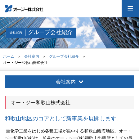
オー・ジーについて
グループ会社紹介
会社案内
会社案内
ホーム
会社案内
グループ会社紹介
オー・ジー和歌山株式会社
事業紹介
会社案内
採用情報
オー・ジー和歌山株式会社
投資家情報
和歌山地区のコアとして新事業を展開します。
お問合せ
交通アクセス
サイトマップ
重化学工業をはじめ各種工場が集中する和歌山臨海地区。オー・
ジー和歌山(株)は、前身のオー・ジー(株)和歌山出張所としての長