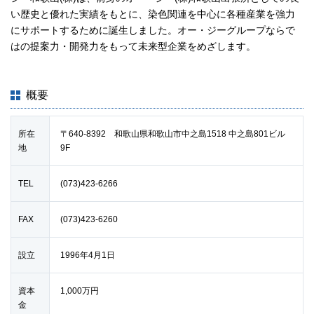
い歴史と優れた実績をもとに、染色関連を中心に各種産業を強力
JP
EN
にサポートするために誕生しました。オー・ジーグループならで
はの提案力・開発力をもって未来型企業をめざします。
概要
所在
〒640-8392 和歌山県和歌山市中之島1518 中之島801ビル
地
9F
TEL
(073)423-6266
FAX
(073)423-6260
設立
1996年4月1日
資本
1,000万円
金