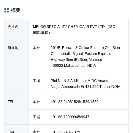
概要
会社名
MELOG SPECIALITY CHEMICALS PVT. LTD.（ISO
9001取得）
所在地
本社
201/B, Runwal & Omkar Esquare,Opp.Sion-
Chunabhatti, Signal, Eastern Express
Highway,Sion (E),Sion, Mumbai –
400022,Maharashtra, INDIA
工場
Plot No.N-5,Additional MIDC,Anand
Nagar,Ambernath(E)-421 506,Thane,INDIA
TEL
本社
+91-22-24081528/1529/1530
工場
+91-88-79099945/9947
FAX
本社
+91-22-24077375